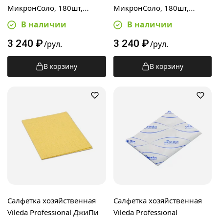
МикронСоло, 180шт,
МикронСоло, 180шт,
32х25см, красные, 170355
32х25см, зеленые, 170361
В наличии
В наличии
3 240
₽
3 240
₽
/рул.
/рул.
В корзину
В корзину
Салфетка хозяйственная
Салфетка хозяйственная
Vileda Professional ДжиПи
Vileda Professional