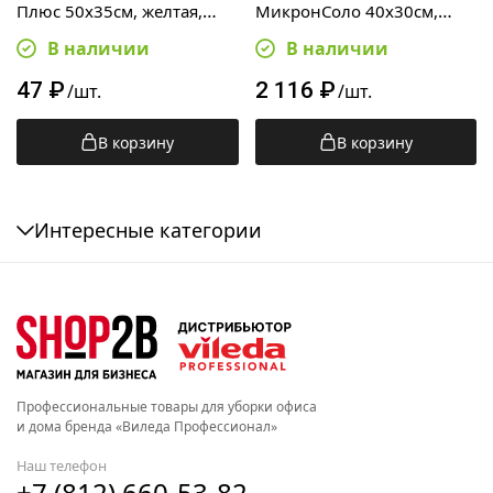
Плюс 50х35см, желтая,
МикронСоло 40х30см,
100846
синяя, одноразовая,
В наличии
В наличии
100шт, в пачке, 160100
47
₽
2 116
₽
/шт.
/шт.
В корзину
В корзину
Интересные категории
Профессиональные товары для уборки офиса
и дома бренда «Виледа Профессионал»
Наш телефон
+7 (812) 660-53-82