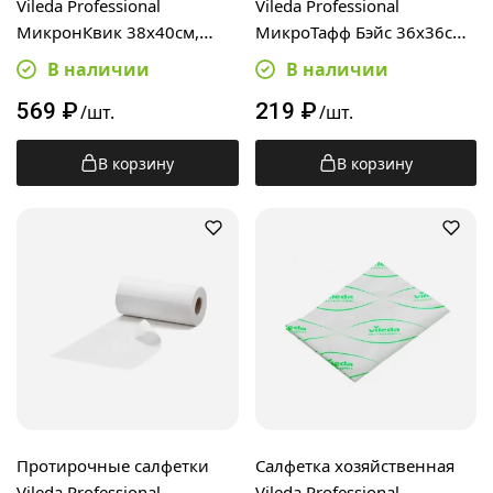
Vileda Professional
Vileda Professional
МикронКвик 38х40см,
МикроТафф Бэйс 36х36см,
красная, 170636
голубая, 174176
В наличии
В наличии
569
₽
219
₽
/шт.
/шт.
В корзину
В корзину
Протирочные салфетки
Салфетка хозяйственная
Vileda Professional
Vileda Professional