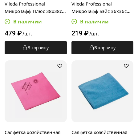
Vileda Professional
Vileda Professional
МикроТафф Плюс 38х38см,
МикроТафф Бэйс 36х36см,
красная, 174201
зеленая, 174180
В наличии
В наличии
479
₽
219
₽
/шт.
/шт.
В корзину
В корзину
Салфетка хозяйственная
Салфетка хозяйственная