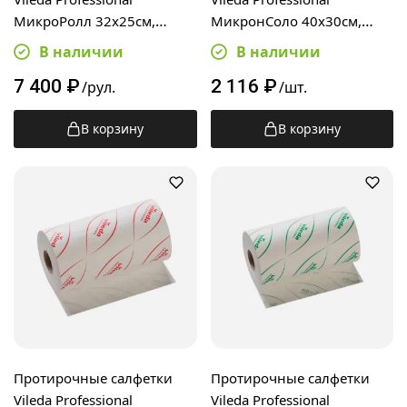
МикроРолл 32х25см,
МикронСоло 40х30см,
200шт, 32х25см, белые,
зеленая, одноразовая,
В наличии
В наличии
149042
100шт, в пачке, 160103
7 400
₽
2 116
₽
/рул.
/шт.
В корзину
В корзину
Протирочные салфетки
Протирочные салфетки
Vileda Professional
Vileda Professional