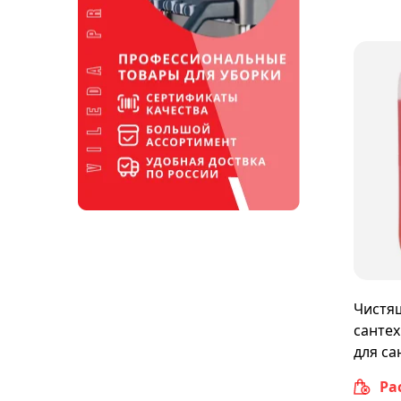
Чистящ
сантехн
для са
Ра