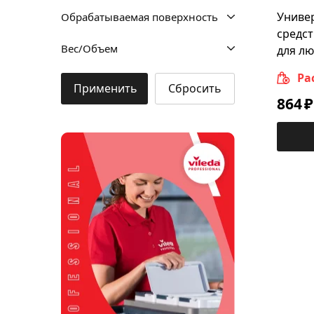
и сортировки мусора
Униве
Обрабатываемая поверхность
средст
Моющие средства
Вес/Объем
для лю
Dr. Schnell
Ра
Применить
Сбросить
Мытье окон и вертикальных
864
₽
поверхностей