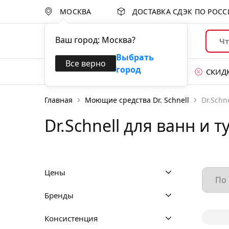
МОСКВА
ДОСТАВКА СДЭК ПО РОС
Ваш город:
Москва
?
Выбрать
Все верно
город
Каталог товаров
СКИД
Главная
Моющие средства Dr. Schnell
Dr.Schn
Уход за поверхностями
Dr.Schnell для ванн и т
Губки и абразивы
Перчатки
Цены
Уборка пола
Бренды
Уборочные тележки
Консистенция
Системы для сбора