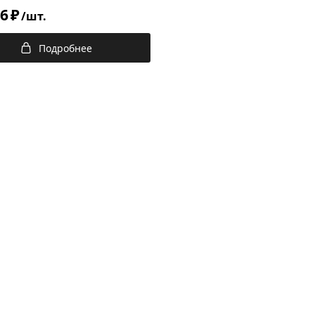
26
₽
/шт.
Подробнее
Dr.Schnell для ванн
Dr.Schnell для
Dr.Schnell для
и туалетов
различных
напольных
поверхностей
покрытий