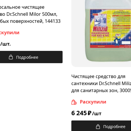
рсальное чистящее
во Dr.Schnell Milor 500мл,
бых поверхностей, 144133
скупили
/шт.
Подробнее
Чистящее средство для
сантехники Dr.Schnell Miliz
для санитарных зон, 3000
144184
Раскупили
6 245
₽
/шт
Подробнее