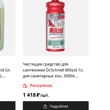
Чистящее средство для
id 5л,
сантехники Dr.Schnell Milizid 1л,
5,
для санитарных зон, 30004,
143387
Раскупили
1 418
₽
/шт.
Подробнее