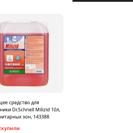
ее средство для
ики Dr.Schnell Milizid 10л,
нитарных зон, 143388
скупили