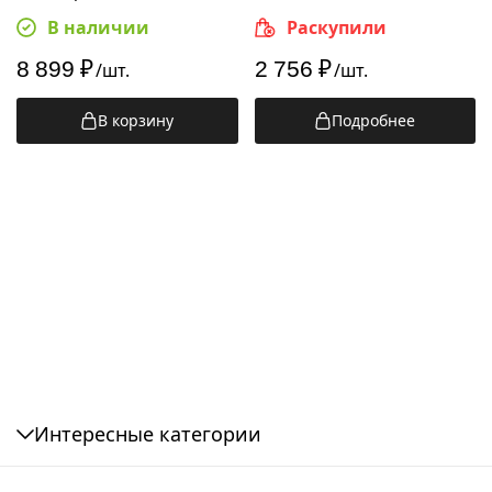
В наличии
Раскупили
8 899
₽
2 756
₽
/шт.
/шт.
В корзину
Подробнее
Vileda Атлас
Vileda Гера
Vileda Гео
Vileda Ирис
Vileda Титан
Интересные категории