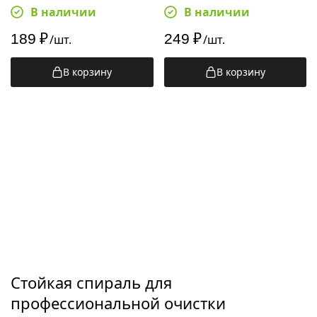
В наличии
В наличии
189
₽
249
₽
/шт.
/шт.
В корзину
В корзину
Пады Vileda
Губки для
Vileda Инокс
мытья посуды
Vileda
Стойкая спираль для
профессиональной очистки