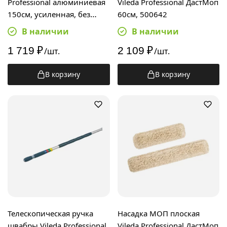
Professional алюминиевая
Vileda Professional ДастМоп
150см, усиленная, без
60см, 500642
резьбы, 512413
В наличии
В наличии
1 719
₽
2 109
₽
/шт.
/шт.
В корзину
В корзину
Телескопическая ручка
Насадка МОП плоская
швабры Vileda Professional
Vileda Professional ДастМоп