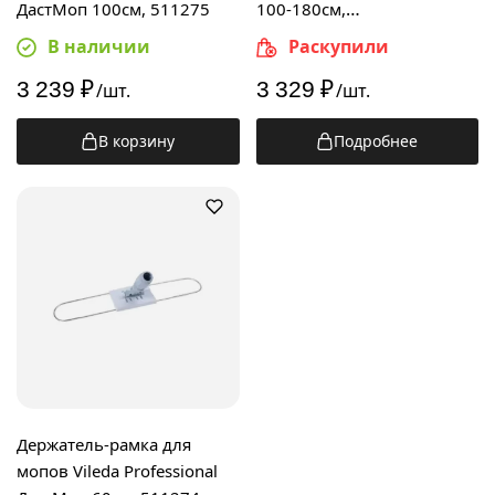
ДастМоп 100см, 511275
100-180см,
телескопическая, 119967
В наличии
Раскупили
3 239
₽
3 329
₽
/шт.
/шт.
В корзину
Подробнее
Держатель-рамка для
мопов Vileda Professional