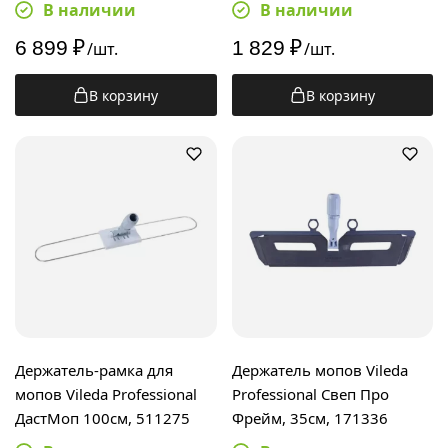
517556
В наличии
В наличии
6 899
₽
1 829
₽
/шт.
/шт.
В корзину
В корзину
Держатель-рамка для
Держатель мопов Vileda
мопов Vileda Professional
Professional Свеп Про
ДастМоп 100см, 511275
Фрейм, 35см, 171336