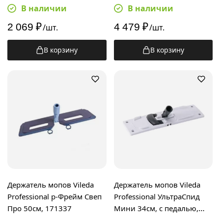
147593
В наличии
В наличии
2 069
₽
4 479
₽
/шт.
/шт.
В корзину
В корзину
Держатель мопов Vileda
Держатель мопов Vileda
Professional р-Фрейм Свеп
Professional УльтраСпид
Про 50см, 171337
Мини 34см, с педалью,