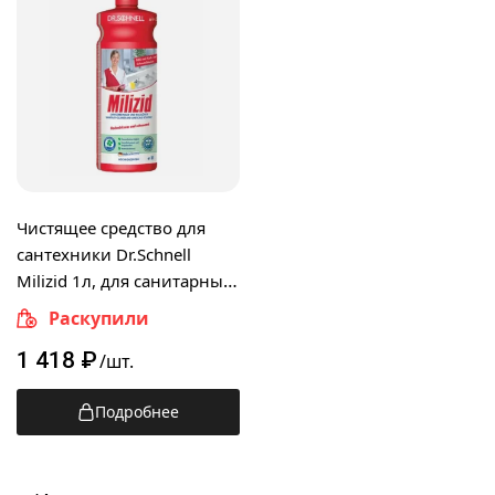
Чистящее средство для
сантехники Dr.Schnell
Milizid 1л, для санитарных
зон, 30004, 143387
Раскупили
1 418
₽
/шт.
Подробнее