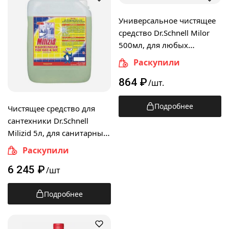
Универсальное чистящее
средство Dr.Schnell Milor
500мл, для любых
поверхностей, 144133
Раскупили
864
₽
/шт.
Подробнее
Чистящее средство для
сантехники Dr.Schnell
Milizid 5л, для санитарных
зон, 30005, 144184
Раскупили
6 245
₽
/шт
Подробнее