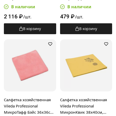
зеленая, одноразовая,
голубая, 174192
В наличии
В наличии
100шт, в пачке, 160103
2 116
₽
479
₽
/шт.
/шт.
В корзину
В корзину
Салфетка хозяйственная
Салфетка хозяйственная
Vileda Professional
Vileda Professional
МикроТафф Бэйс 36х36см,
МикронКвик 38х40см,