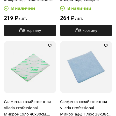
желтая, 174182
38х38см, голубая, 169889
В наличии
В наличии
219
₽
264
₽
/шт.
/шт.
В корзину
В корзину
Салфетка хозяйственная
Салфетка хозяйственная
Vileda Professional
Vileda Professional
МикронСоло 40х30см,
МикроТафф Плюс 38х38см,