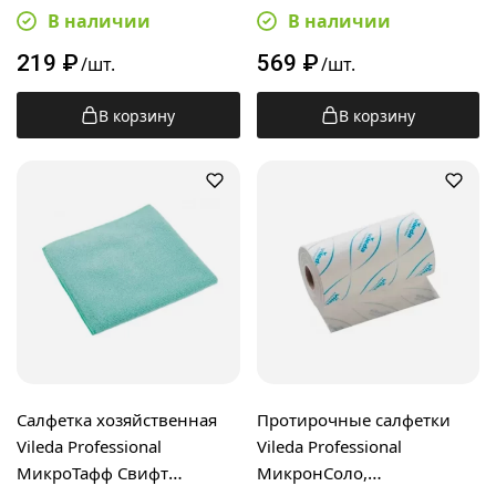
красная, 174178
желтая, 170638
В наличии
В наличии
219
₽
569
₽
/шт.
/шт.
В корзину
В корзину
Салфетка хозяйственная
Протирочные салфетки
Vileda Professional
Vileda Professional
МикроТафф Свифт
МикронСоло,