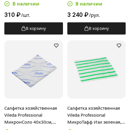
38х38см, зеленая, 129156
180шт,32х25см, синие,
В наличии
В наличии
170353
310
₽
3 240
₽
/шт.
/рул.
В корзину
В корзину
Салфетка хозяйственная
Салфетка хозяйственная
Vileda Professional
Vileda Professional
МикронСоло 40х30см,
МикроТафф Изи зеленая,
синяя, одноразовая,
30х30см,162725