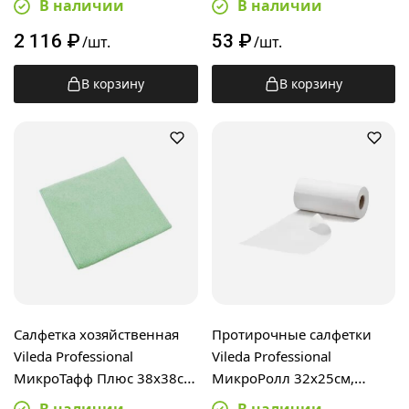
В наличии
В наличии
100шт, в пачке, 160100
2 116
₽
53
₽
/шт.
/шт.
В корзину
В корзину
Салфетка хозяйственная
Протирочные салфетки
Vileda Professional
Vileda Professional
МикроТафф Плюс 38х38см,
МикроРолл 32х25см,
зеленая, 174203
200шт, 32х25см, белые,