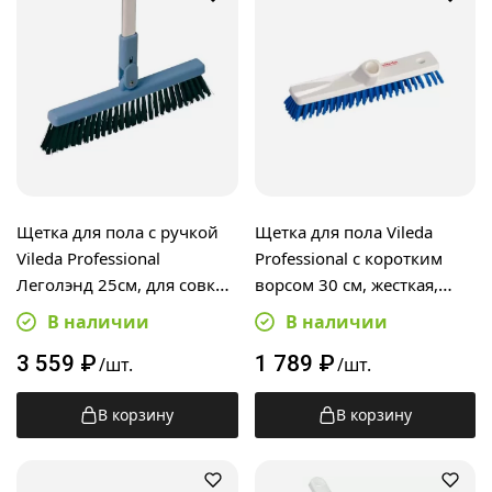
Щетка для пола с ручкой
Щетка для пола Vileda
Vileda Professional
Professional с коротким
Леголэнд 25см, для совка c
ворсом 30 см, жесткая,
ручкой, 119918
145884
В наличии
В наличии
3 559
₽
1 789
₽
/шт.
/шт.
В корзину
В корзину