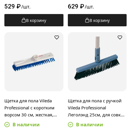
529
₽
629
₽
/шт.
/шт.
В корзину
В корзину
Щетка для пола Vileda
Щетка для пола с ручкой
Professional с коротким
Vileda Professional
ворсом 30 см, жесткая,
Леголэнд 25см, для совка c
145884
ручкой, 119918
В наличии
В наличии