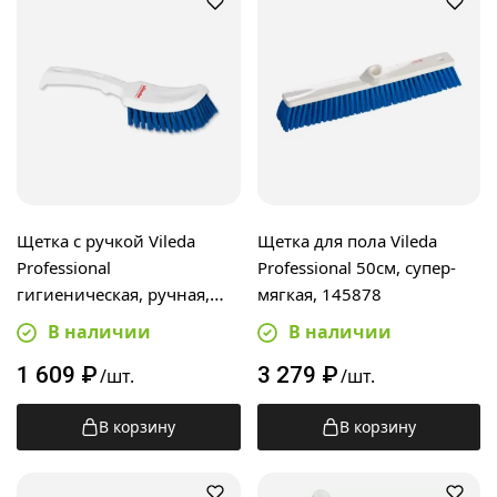
Щетка с ручкой Vileda
Щетка для пола Vileda
Professional
Professional 50см, супер-
гигиеническая, ручная,
мягкая, 145878
145874
В наличии
В наличии
1 609
₽
3 279
₽
/шт.
/шт.
В корзину
В корзину