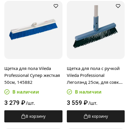
Щетка для пола Vileda
Щетка для пола с ручкой
Professional Супер жесткая
Vileda Professional
50см, 145882
Леголэнд 25см, для совка c
ручкой, 119918
В наличии
В наличии
3 279
₽
3 559
₽
/шт.
/шт.
В корзину
В корзину