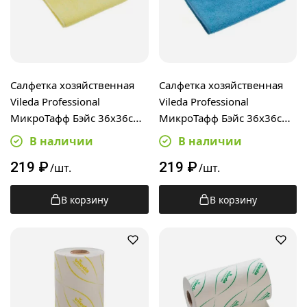
Салфетка хозяйственная
Салфетка хозяйственная
Vileda Professional
Vileda Professional
МикроТафф Бэйс 36х36см,
МикроТафф Бэйс 36х36см,
желтая, 174182
голубая, 174176
В наличии
В наличии
219
₽
219
₽
/шт.
/шт.
В корзину
В корзину