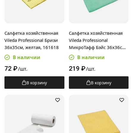
Салфетка хозяйственная
Салфетка хозяйственная
Vileda Professional Бризи
Vileda Professional
36х35см, желтая, 161618
МикроТафф Бэйс 36х36см,
зеленая, 174180
В наличии
В наличии
72
₽
219
₽
/шт.
/шт.
В корзину
В корзину