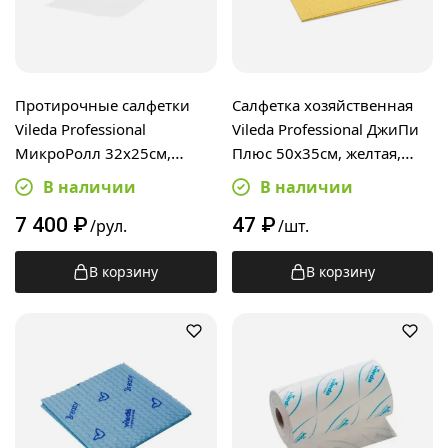
Протирочные салфетки
Салфетка хозяйственная
Vileda Professional
Vileda Professional ДжиПи
МикроРолл 32х25см,
Плюс 50х35см, желтая,
200шт, 32х25см, белые,
100846
В наличии
В наличии
149042
7 400
₽
47
₽
/рул.
/шт.
В корзину
В корзину