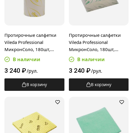
Протирочные салфетки
Протирочные салфетки
Vileda Professional
Vileda Professional
МикронСоло, 180шт,
МикронСоло, 180шт,
32х25см, желтые, 170358
32х25см, зеленые, 170361
В наличии
В наличии
3 240
₽
3 240
₽
/рул.
/рул.
В корзину
В корзину