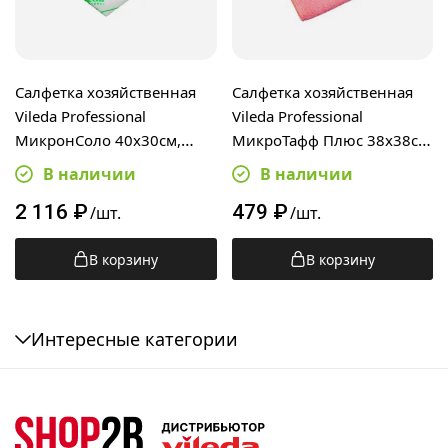
Салфетка хозяйственная
Салфетка хозяйственная
Vileda Professional
Vileda Professional
МикронСоло 40х30см,
МикроТафф Плюс 38х38см,
зеленая, одноразовая,
красная, 174201
В наличии
В наличии
100шт, в пачке, 160103
2 116
₽
479
₽
/шт.
/шт.
В корзину
В корзину
Интересные категории