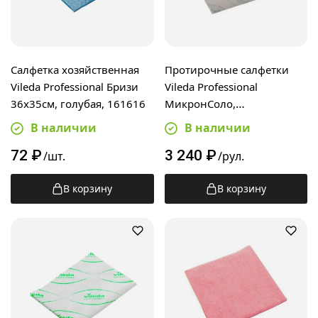
Салфетка хозяйственная
Протирочные салфетки
Vileda Professional Бризи
Vileda Professional
36х35см, голубая, 161616
МикронСоло,
180шт,32х25см, синие,
В наличии
В наличии
170353
72
₽
3 240
₽
/шт.
/рул.
В корзину
В корзину