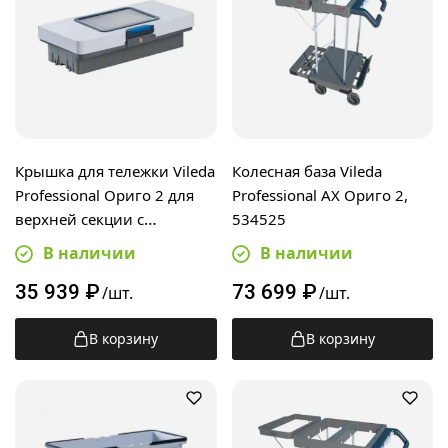
Крышка для тележки Vileda
Колесная база Vileda
Professional Ориго 2 для
Professional AX Ориго 2,
верхней секции с
534525
отделением для планшета,
В наличии
В наличии
секцией для хранения,
35 939
₽
73 699
₽
160555
/шт.
/шт.
В корзину
В корзину