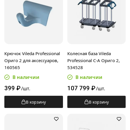
Крючок Vileda Professional
Колесная база Vileda
Ориго 2 для аксессуаров,
Professional C-A Ориго 2,
160565
534528
В наличии
В наличии
399
₽
107 799
₽
/шт.
/шт.
В корзину
В корзину