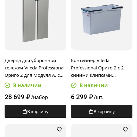
Дверца для уборочной
Контейнер Vileda
тележки Vileda Professional
Professional Ориго 2 с 2
Ориго 2 для Модуля А, с
синими клипсами
замком, ключом и
цветового кодирования,
В наличии
В наличии
крепежом, 2шт
534426
28 699
₽
6 299
₽
/набор
/шт.
В корзину
В корзину