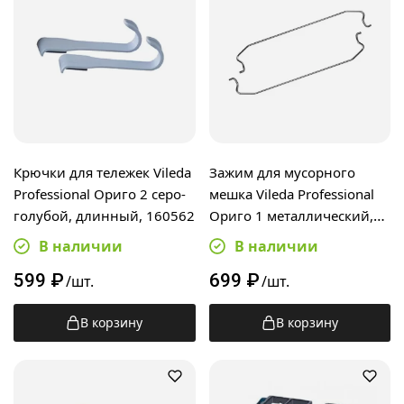
Крючки для тележек Vileda
Зажим для мусорного
Professional Ориго 2 серо-
мешка Vileda Professional
голубой, длинный, 160562
Ориго 1 металлический,
120820
В наличии
В наличии
599
₽
699
₽
/шт.
/шт.
В корзину
В корзину