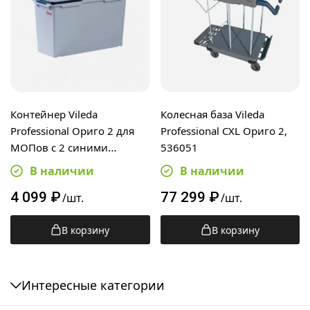
Контейнер Vileda
Колесная база Vileda
Professional Ориго 2 для
Professional CXL Ориго 2,
МОПов с 2 синими
536051
клипсами цветового
В наличии
В наличии
кодирования, 534421
4 099
₽
77 299
₽
/шт.
/шт.
В корзину
В корзину
Интересные категории