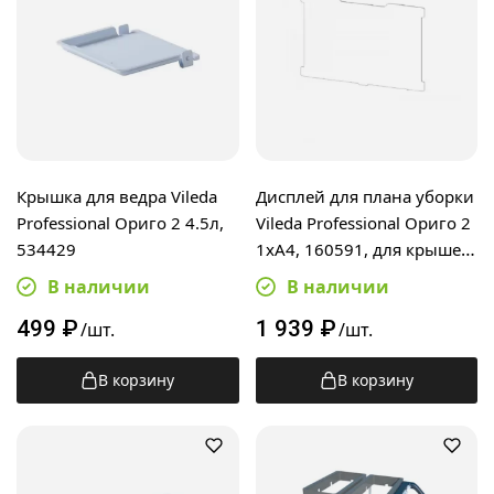
Крышка для ведра Vileda
Дисплей для плана уборки
Professional Ориго 2 4.5л,
Vileda Professional Ориго 2
534429
1хА4, 160591, для крышек
160553, 160555
В наличии
В наличии
499
₽
1 939
₽
/шт.
/шт.
В корзину
В корзину