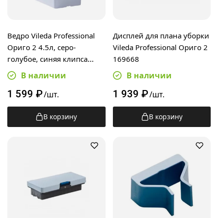
Ведро Vileda Professional
Дисплей для плана уборки
Ориго 2 4.5л, серо-
Vileda Professional Ориго 2
голубое, синяя клипса
169668
цветового кодирования,
В наличии
В наличии
534428
1 599
₽
1 939
₽
/шт.
/шт.
В корзину
В корзину