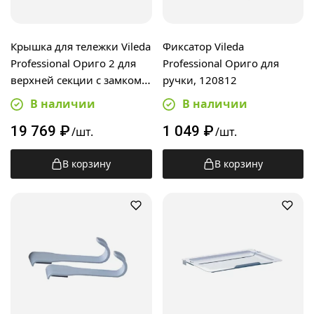
Крышка для тележки Vileda
Фиксатор Vileda
Professional Ориго 2 для
Professional Ориго для
верхней секции с замком
ручки, 120812
ключом и с 4 клипсами
В наличии
В наличии
цветового кодирования,
19 769
₽
1 049
₽
160551
/шт.
/шт.
В корзину
В корзину