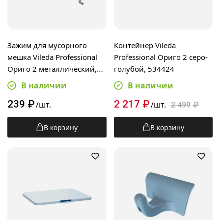
Зажим для мусорного
Контейнер Vileda
мешка Vileda Professional
Professional Ориго 2 серо-
Ориго 2 металлический,
голубой, 534424
533789
В наличии
В наличии
239
₽
2 217
₽
/шт.
/шт.
2 499
₽
В корзину
В корзину