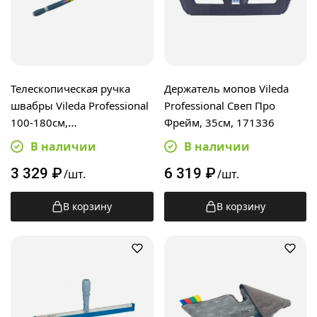
Телескопическая ручка
Держатель мопов Vileda
швабры Vileda Professional
Professional Свеп Про
100-180см,
Фрейм, 35см, 171336
телескопическая, 119967
В наличии
В наличии
3 329
₽
6 319
₽
/шт.
/шт.
В корзину
В корзину