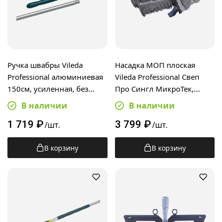
Ручка швабры Vileda
Насадка МОП плоская
Professional алюминиевая
Vileda Professional Свеп
150см, усиленная, без
Про Сингл МикроТек,
резьбы, 512413
35см, серая, 171623
В наличии
В наличии
1 719
₽
3 799
₽
/шт.
/шт.
В корзину
В корзину