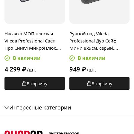
Насадка МОП плоская
Ручной пад Vileda
Vileda Professional Свеп
Professional Дуо Сейф
Про Сингл МикроПлюс,
Мини 8х9см, серый,
50см, серая, 171377
147490
В наличии
В наличии
4 299
₽
949
₽
/шт.
/шт.
В корзину
В корзину
Интересные категории