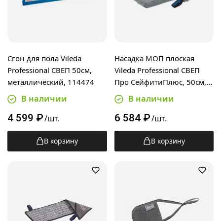
Сгон для пола Vileda
Насадка МОП плоская
Professional СВЕП 50см,
Vileda Professional СВЕП
металлический, 114474
Про СейфитиПлюс, 50см,
серая, 171385
В наличии
В наличии
4 599
₽
6 584
₽
/шт.
/шт.
В корзину
В корзину