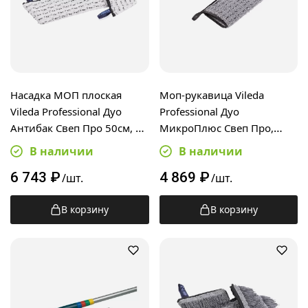
Насадка МОП плоская
Моп-рукавица Vileda
Vileda Professional Дуо
Professional Дуо
Антибак Свеп Про 50см, с
МикроПлюс Свеп Про,
6-цветной кодировкой,
171654
В наличии
В наличии
533476
6 743
₽
4 869
₽
/шт.
/шт.
В корзину
В корзину