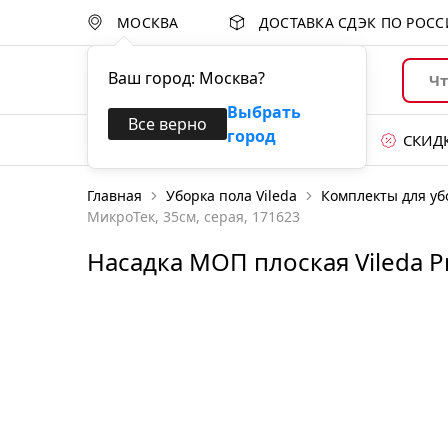
МОСКВА
ДОСТАВКА СДЭК ПО РОС
Ваш город:
Москва
?
Выбрать
Все верно
город
Каталог товаров
СКИД
Главная
Уборка пола Vileda
Комплекты для уб
Уход за поверхностями
МикроТек, 35см, серая, 171623
Губки и абразивы
Насадка МОП плоская Vileda Pr
Перчатки
Уборка пола
Уборочные тележки
Системы для сбора