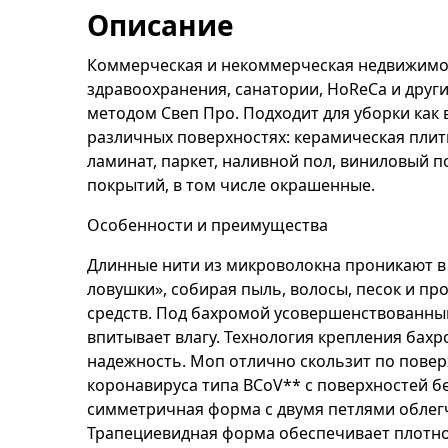
Описание
Коммерческая и некоммерческая недвижимос
здравоохранения, санатории, HoReCa и други
методом Свеп Про. Подходит для уборки как в
различных поверхностях: керамическая плит
ламинат, паркет, наливной пол, виниловый 
покрытий, в том числе окрашенные.
Особенности и преимущества
Длинные нити из микроволокна проникают в
ловушки», собирая пыль, волосы, песок и п
средств. Под бахромой усовершенствованный
впитывает влагу. Технология крепления бах
надежность. Моп отлично скользит по поверх
коронавируса типа BCoV** с поверхностей б
симметричная форма с двумя петлями облегч
Трапециевидная форма обеспечивает плотное