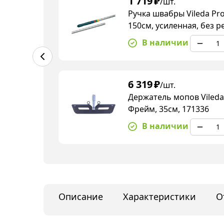
1 719
₽
/шт.
Ручка швабры Vileda Pr
150см, усиленная, без р
В наличии
6 319
₽
/шт.
Держатель мопов Vileda
Фрейм, 35см, 171336
В наличии
Описание
Характеристики
О