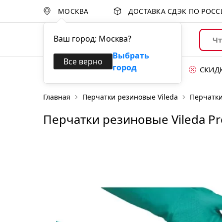
МОСКВА
ДОСТАВКА СДЭК ПО РОС
Ваш город:
Москва
?
Выбрать
Все верно
город
Каталог товаров
СКИД
Главная
Перчатки резиновые Vileda
Перчатки
Уход за поверхностями
Перчатки резиновые Vileda Pr
Губки и абразивы
Перчатки
Уборка пола
Уборочные тележки
Системы для сбора