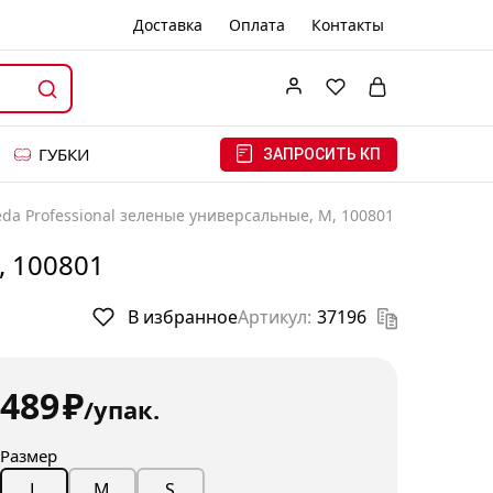
Доставка
Оплата
Контакты
ГУБКИ
ЗАПРОСИТЬ КП
da Professional зеленые универсальные, M, 100801
, 100801
В избранное
Артикул:
37196
489
₽
/упак.
Размер
M
S
L