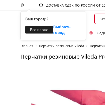
ДОСТАВКА СДЭК ПО РОССИИ ОТ
2
Ваш город:
?
Выбрать
Все верно
город
Каталог товаров
СКИД
Главная
Перчатки резиновые Vileda
Перчатки
Уход за поверхностями
Перчатки резиновые Vileda Pr
Губки и абразивы
Перчатки
Уборка пола
Уборочные тележки
Системы для сбора