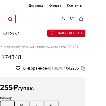
Доставка
Оплата
Контакты
ГУБКИ
ЗАПРОСИТЬ КП
Professional многоцелевые XL, красные, 174348
, 174348
В избранное
Артикул:
1042285
255
₽
/упак.
Размер
M
S
XL
L