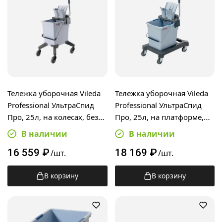
Тележка уборочная Vileda
Тележка уборочная Vileda
Professional УльтраСпид
Professional УльтраСпид
Про, 25л, на колесах, без
Про, 25л, на платформе,
ручки, 149101
без ручки, 147191
В наличии
В наличии
16 559
₽
18 169
₽
/шт.
/шт.
В корзину
В корзину