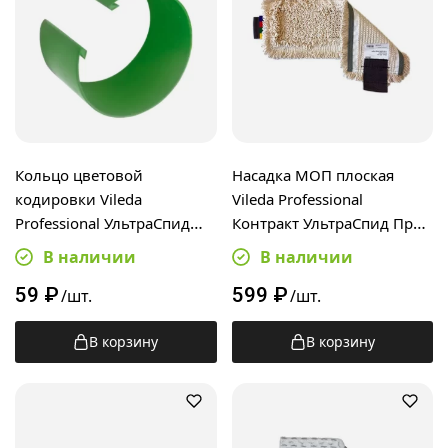
Кольцо цветовой
Насадка МОП плоская
кодировки Vileda
Vileda Professional
Professional УльтраСпид
Контракт УльтраСпид Про
для алюминиевой ручки,
40см, бежевый, 167275
В наличии
В наличии
зеленое, 509514
59
₽
599
₽
/шт.
/шт.
В корзину
В корзину