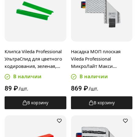
Клипса Vileda Professional
Насадка МОП плоская
УльтраСпид для цветного
Vileda Professional
кодирования, зеленая,
МикроЛайт Макси
509265
УльтраСпид Про 40см,
В наличии
В наличии
167292
89
₽
869
₽
/шт.
/шт.
В корзину
В корзину