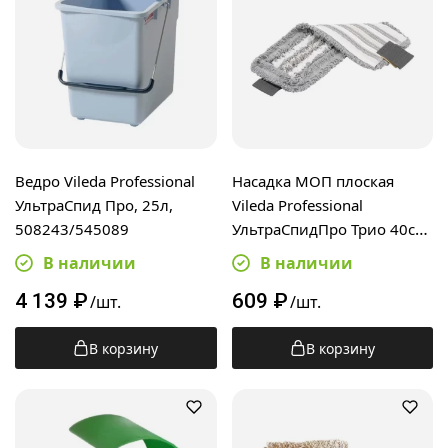
Ведро Vileda Professional
Насадка МОП плоская
УльтраСпид Про, 25л,
Vileda Professional
508243/545089
УльтраСпидПро Трио 40см,
167276
В наличии
В наличии
4 139
₽
609
₽
/шт.
/шт.
В корзину
В корзину