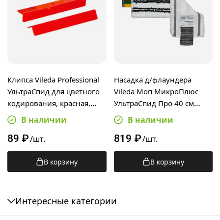
Клипса Vileda Professional
Насадка д/флаундера
УльтраСпид для цветного
Vileda Моп МикроПлюс
кодирования, красная,
УльтраСпид Про 40 см
509264
167291
В наличии
В наличии
89
₽
819
₽
/шт.
/шт.
В корзину
В корзину
Интересные категории