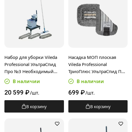
Набор для уборки Vileda
Насадка МОП плоская
Professional УльтраСпид
Vileda Professional
Про №3 Необходимый
ТриоПлюс УльтраСпид Про
минимум, 166378
40см, 167280
В наличии
В наличии
20 599
₽
699
₽
/шт.
/шт.
В корзину
В корзину