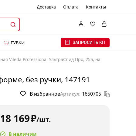
Доставка
Оплата
Контакты
ГУБКИ
ЗАПРОСИТЬ КП
ая Vileda Professional УльтраСпид Про, 25л, на
тформе, без ручки, 147191
В избранное
Артикул:
1650705
18 169
₽
/шт.
В наличии