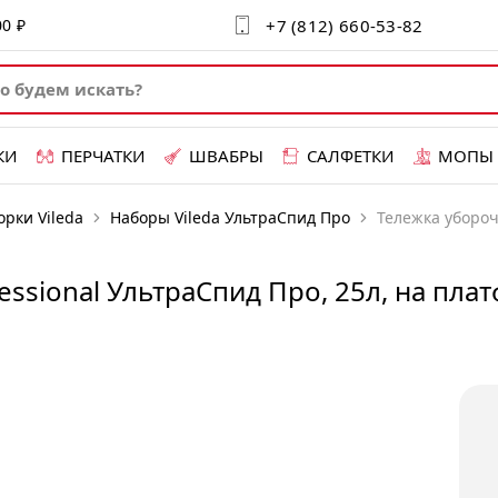
+7 (812) 660-53-82
00 ₽
КИ
ПЕРЧАТКИ
ШВАБРЫ
САЛФЕТКИ
МОПЫ
орки Vileda
Наборы Vileda УльтраСпид Про
Тележка уборочн
essional УльтраСпид Про, 25л, на пла