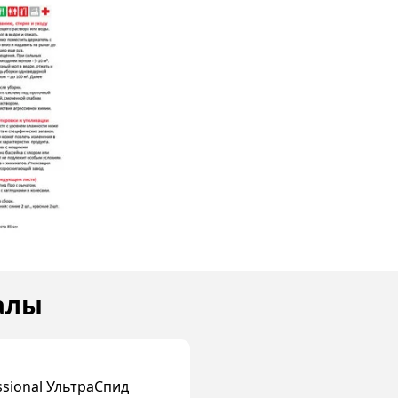
алы
ssional УльтраСпид