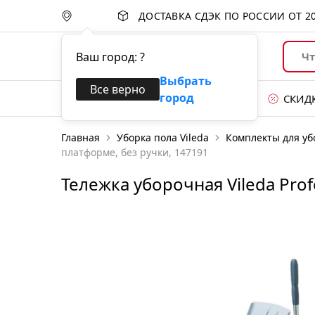
ДОСТАВКА СДЭК ПО РОССИИ ОТ
2
Ваш город:
?
Выбрать
Все верно
город
Каталог товаров
СКИД
Главная
Уборка пола Vileda
Комплекты для уб
Уход за поверхностями
платформе, без ручки, 147191
Губки и абразивы
Тележка уборочная Vileda Prof
Перчатки
Уборка пола
Уборочные тележки
Системы для сбора