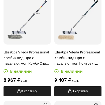
Швабра Vileda Professional
Швабра Vileda Professional
КомбиСпид Про с
КомбиСпид Про с
педалью, моп КомбиСпид
педалью, моп Контракт
Трио RUS 40см,
Премиум 50см,
В наличии
В наличии
телескопическая ручка
телескопическая ручка 50-
8 967
₽
9 407
₽
100-180см
90см
/шт.
/шт.
В корзину
В корзину