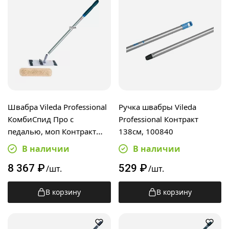
Швабра Vileda Professional
Ручка швабры Vileda
КомбиСпид Про с
Professional Контракт
педалью, моп Контракт
138см, 100840
Премиум 50см,
В наличии
В наличии
алюминиевая ручка 150см
8 367
₽
529
₽
/шт.
/шт.
В корзину
В корзину