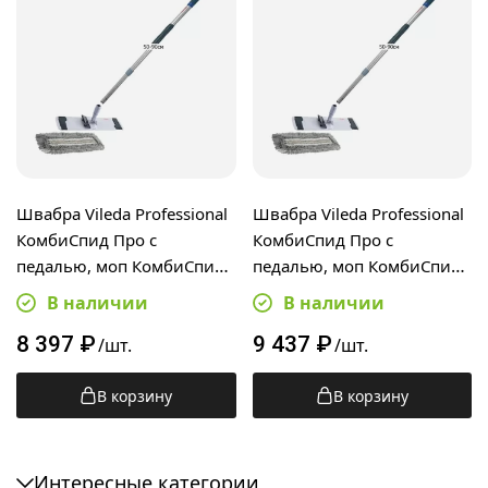
Швабра Vileda Professional
Швабра Vileda Professional
КомбиСпид Про с
КомбиСпид Про с
педалью, моп КомбиСпид
педалью, моп КомбиСпид
Трио RUS 40см,
Трио 50см,
В наличии
В наличии
телескопическая ручка 50-
телескопическая ручка 50-
8 397
₽
9 437
₽
90см
90см
/шт.
/шт.
В корзину
В корзину
Интересные категории