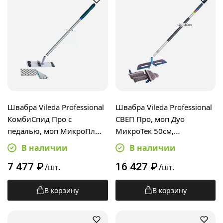
Швабра Vileda Professional
Швабра Vileda Professional
КомбиСпид Про с
СВЕП Про, моп Дуо
педалью, моп МикроПлюс
МикроТек 50см,
40см, алюминиевая ручка
телескопическая ручка
В наличии
В наличии
150см
100-180см
7 477
₽
16 427
₽
/шт.
/шт.
В корзину
В корзину