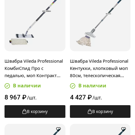
Швабра Vileda Professional
Швабра Vileda Professional
КомбиСпид Про с
Кентукки, хлопковый моп
педалью, моп Контракт
80см, телескопическая
40см, телескопическая
ручка 50-90см
В наличии
В наличии
ручка 100-180см
8 967
₽
4 427
₽
/шт.
/шт.
В корзину
В корзину