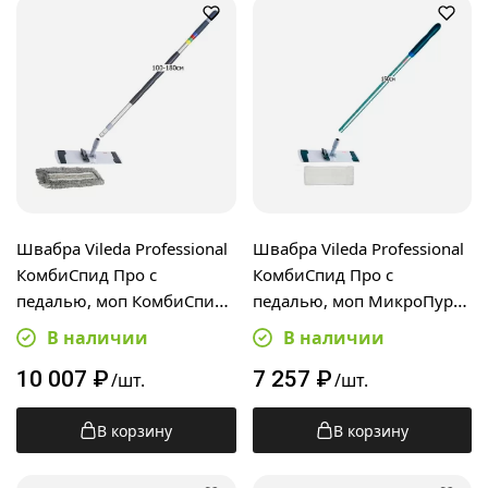
Швабра Vileda Professional
Швабра Vileda Professional
КомбиСпид Про с
КомбиСпид Про с
педалью, моп КомбиСпид
педалью, моп МикроПур
Трио 50см,
40см, алюминиевая ручка
В наличии
В наличии
телескопическая ручка
150см
10 007
₽
7 257
₽
100-180см
/шт.
/шт.
В корзину
В корзину