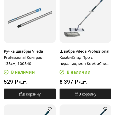
Ручка швабры Vileda
Швабра Vileda Professional
Professional Контракт
КомбиСпид Про с
138см, 100840
педалью, моп КомбиСпид
Трио RUS 40см,
В наличии
В наличии
телескопическая ручка 50-
529
₽
8 397
₽
90см
/шт.
/шт.
В корзину
В корзину