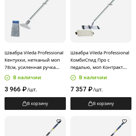
Швабра Vileda Professional
Швабра Vileda Professional
Кентукки, нетканый моп
КомбиСпид Про с
78см, усиленная ручка
педалью, моп Контракт
150см
40см, алюминиевая ручка
В наличии
В наличии
150см
3 966
₽
7 357
₽
/шт.
/шт.
В корзину
В корзину