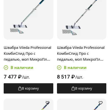
Швабра Vileda Professional
Швабра Vileda Professional
КомбиСпид Про с
КомбиСпид Про с
педалью, моп МикроПлюс
педалью, моп МикроПлюс
40см, алюминиевая ручка
40см, телескопическая
В наличии
В наличии
150см
ручка 50-90см
7 477
₽
8 517
₽
/шт.
/шт.
В корзину
В корзину