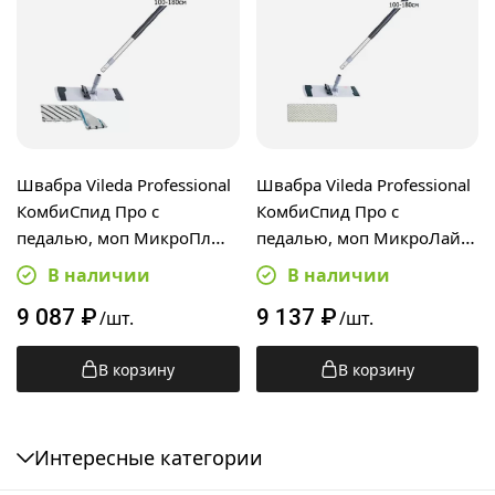
Швабра Vileda Professional
Швабра Vileda Professional
КомбиСпид Про с
КомбиСпид Про с
педалью, моп МикроПлюс
педалью, моп МикроЛайт
40см, телескопическая
Макси 40см,
В наличии
В наличии
ручка 100-180см
телескопическая ручка
9 087
₽
9 137
₽
100-180см
/шт.
/шт.
В корзину
В корзину
Интересные категории