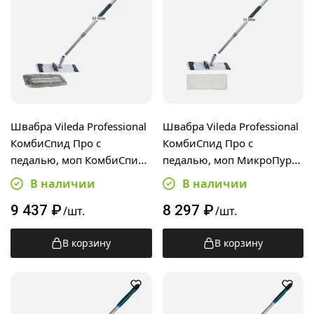
Швабра Vileda Professional
Швабра Vileda Professional
КомбиСпид Про с
КомбиСпид Про с
педалью, моп КомбиСпид
педалью, моп МикроПур
Трио 50см,
40см, телескопическая
В наличии
В наличии
телескопическая ручка 50-
ручка 50-90см
9 437
₽
8 297
₽
90см
/шт.
/шт.
В корзину
В корзину