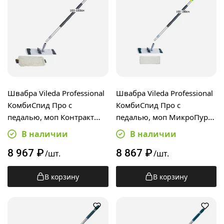
Швабра Vileda Professional
Швабра Vileda Professional
КомбиСпид Про с
КомбиСпид Про с
педалью, моп Контракт
педалью, моп МикроПур
40см, телескопическая
40см, телескопическая
В наличии
В наличии
ручка 100-180см
ручка 100-180см
8 967
₽
8 867
₽
/шт.
/шт.
В корзину
В корзину