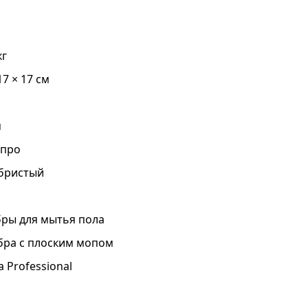
кг
17 × 17 см
м
 про
бристый
ры для мытья пола
ра с плоским мопом
a Professional