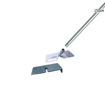
и сортировки мусора
Моющие средства
Dr. Schnell
Мытье окон и вертикальных
поверхностей