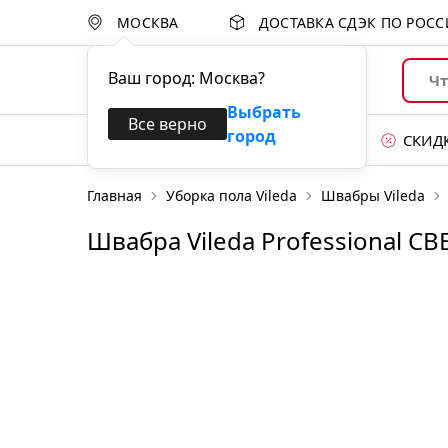
МОСКВА
ДОСТАВКА СДЭК ПО РОС
Ваш город:
Москва
?
Выбрать
Все верно
город
Каталог товаров
СКИД
Главная
Уборка пола Vileda
Швабры Vileda
Уход за поверхностями
Швабра Vileda Professional С
Губки и абразивы
Перчатки
Уборка пола
Уборочные тележки
Системы для сбора