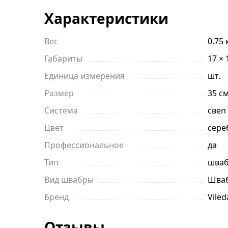
Характеристики
Вес
0.75 
Габариты
17 × 
Единица измерения
шт.
Размер
35 с
Система
свеп
Цвет
сере
Профессиональное
да
Тип
шваб
Вид швабры
Шваб
Бренд
Viled
Отзывы