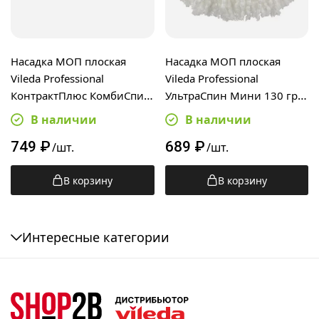
Насадка МОП плоская
Насадка МОП плоская
Vileda Professional
Vileda Professional
КонтрактПлюс КомбиСпид
УльтраСпин Мини 130 гр,
Про 50см, 167294
15 см, веревочная,
В наличии
В наличии
микроволокно, 531141
749
₽
689
₽
/шт.
/шт.
В корзину
В корзину
Интересные категории