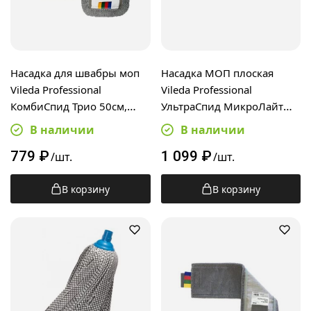
Насадка для швабры моп
Насадка МОП плоская
Vileda Professional
Vileda Professional
КомбиСпид Трио 50см,
УльтраСпид МикроЛайт
167296
Мини 34см, 517278
В наличии
В наличии
779
₽
1 099
₽
/шт.
/шт.
В корзину
В корзину