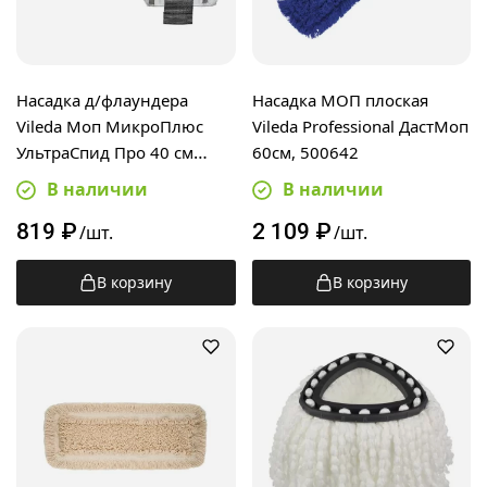
Насадка д/флаундера
Насадка МОП плоская
Vileda Моп МикроПлюс
Vileda Professional ДастМоп
УльтраСпид Про 40 см
60см, 500642
167291
В наличии
В наличии
819
₽
2 109
₽
/шт.
/шт.
В корзину
В корзину