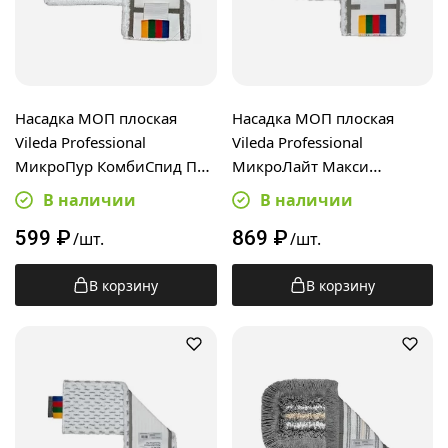
Насадка МОП плоская
Насадка МОП плоская
Vileda Professional
Vileda Professional
МикроПур КомбиСпид Про
МикроЛайт Макси
40см, 167297
КомбиСпид Про 40см,
В наличии
В наличии
167299
599
₽
869
₽
/шт.
/шт.
В корзину
В корзину