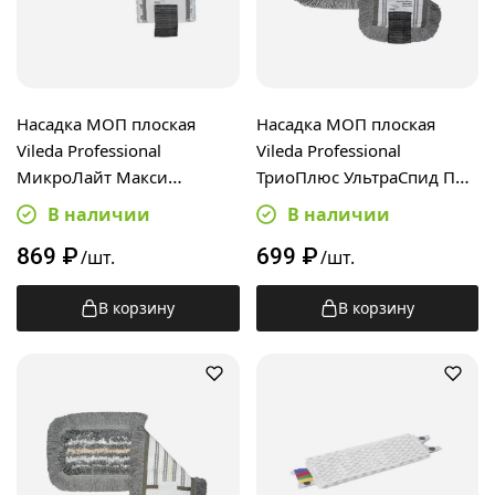
Насадка МОП плоская
Насадка МОП плоская
Vileda Professional
Vileda Professional
МикроЛайт Макси
ТриоПлюс УльтраСпид Про
УльтраСпид Про 40см,
40см, 167280
В наличии
В наличии
167292
869
₽
699
₽
/шт.
/шт.
В корзину
В корзину