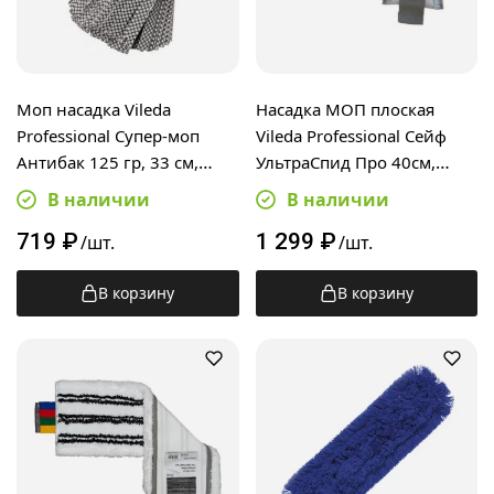
Моп насадка Vileda
Насадка МОП плоская
Professional Супер-моп
Vileda Professional Сейф
Антибак 125 гр, 33 см,
УльтраСпид Про 40см,
ленточная, микрофибра,
167293
В наличии
В наличии
167850
719
₽
1 299
₽
/шт.
/шт.
В корзину
В корзину