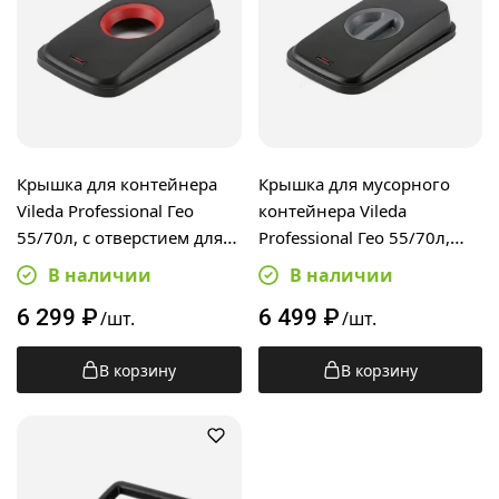
Крышка для контейнера
Крышка для мусорного
Vileda Professional Гео
контейнера Vileda
55/70л, с отверстием для
Professional Гео 55/70л,
бутылок, черный/красн,
черный/серый, 137730
В наличии
В наличии
137732
6 299
₽
6 499
₽
/шт.
/шт.
В корзину
В корзину