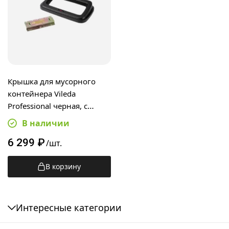
Крышка для мусорного
контейнера Vileda
Professional черная, с
креплением на стену,
В наличии
138496
6 299
₽
/шт.
В корзину
Интересные категории