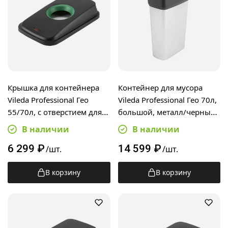
Крышка для контейнера
Контейнер для мусора
Vileda Professional Гео
Vileda Professional Гео 70л,
55/70л, с отверстием для
большой, металл/черный,
бутылок, черный/зелен,
137729
В наличии
В наличии
137734
6 299
₽
14 599
₽
/шт.
/шт.
В корзину
В корзину