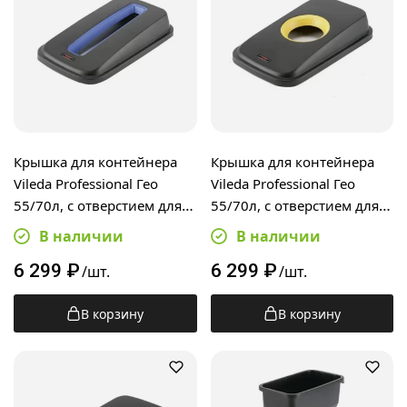
Крышка для контейнера
Крышка для контейнера
Vileda Professional Гео
Vileda Professional Гео
55/70л, с отверстием для
55/70л, с отверстием для
бумаги, черный/синий,
бутылок, черный/желтый,
В наличии
В наличии
137731
137733
6 299
₽
6 299
₽
/шт.
/шт.
В корзину
В корзину