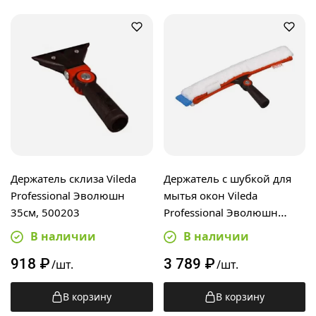
Держатель склиза Vileda
Держатель с шубкой для
Professional Эволюшн
мытья окон Vileda
35см, 500203
Professional Эволюшн
45см, для мытья окон,
В наличии
В наличии
100813
918
₽
3 789
₽
/шт.
/шт.
В корзину
В корзину