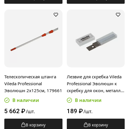
Телескопическая штанга
Лезвие для скребка Vileda
Vileda Professional
Professional Эволюшн к
Эволюшн 2х125см, 179661
скребку для окон, металл,
100814, 1шт
В наличии
В наличии
5 662
₽
189
₽
/шт.
/шт.
В корзину
В корзину