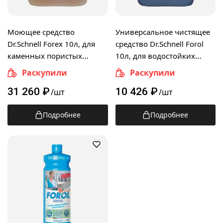
Моющее средство
Универсальное чистящее
Dr.Schnell Forex 10л, для
средство Dr.Schnell Forol
каменных пористых
10л, для водостойких
поверхностей, 30250,
поверхностей, 30017,
Раскупили
Раскупили
143402
143390
31 260
₽
10 426
₽
/шт
/шт
Подробнее
Подробнее