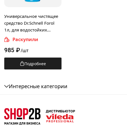
Универсальное чистящее
средство Dr.Schnell Forol
1л, для водостойких
поверхностей, 30014,
Раскупили
143389
985
₽
/шт
Подробнее
Интересные категории