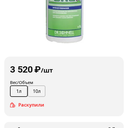
3 520
₽
/шт
Вес/Объем
10л
1л
Раскупили